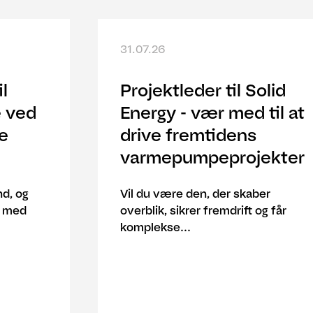
31.07.26
l
Projektleder til Solid
e ved
Energy - vær med til at
e
drive fremtidens
varmepumpeprojekter
d, og
Vil du være den, der skaber
g med
overblik, sikrer fremdrift og får
komplekse...