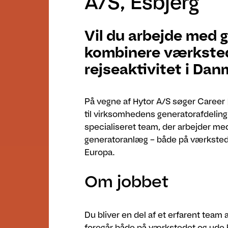
A/S, Esbjerg
Vil du arbejde med 
kombinere værkste
rejseaktivitet i Da
På vegne af Hytor A/S søger Career
til virksomhedens generatorafdeling i
specialiseret team, der arbejder med
generatoranlæg – både på værksted
Europa.
Om jobbet
Du bliver en del af et erfarent team 
foregår både på værkstedet og ude 