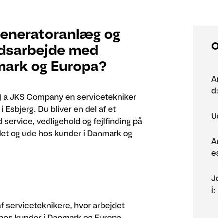
generatoranlæg og
O
dsarbejde med
nmark og Europa?
A
d
 | a JKS Company en servicetekniker
 Esbjerg. Du bliver en del af et
U
 service, vedligehold og fejlfinding på
et og ude hos kunder i Danmark og
A
e
J
i:
af serviceteknikere, hvor arbejdet
hos kunder i Danmark og Europa.