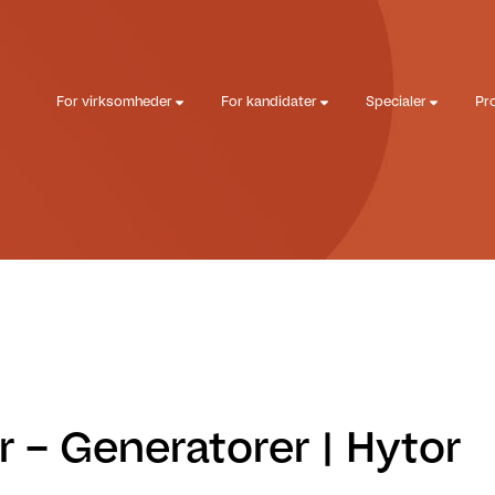
For virksomheder
For kandidater
Specialer
Pr
r – Generatorer | Hytor