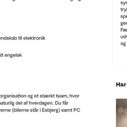
sy
tr
sp
gen
Fæ
ud
endskab til elektronik
og 
lt engelsk
Har
 organisation og et stærkt team, hvor
urlig del af hverdagen. Du får
verne (bilerne står i Esbjerg) samt PC