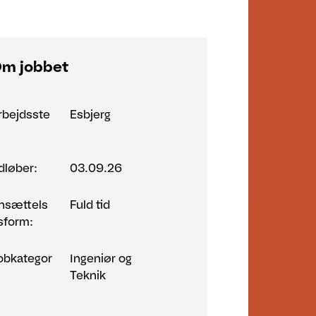
m jobbet
rbejdsste
Esbjerg
:
dløber:
03.09.26
nsættels
Fuld tid
sform:
obkategor
Ingeniør og
Teknik