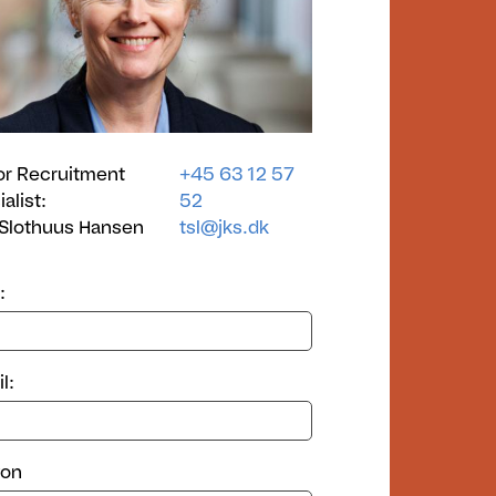
or Recruitment
+45 63 12 57
alist:
52
 Slothuus Hansen
tsl@jks.dk
:
l:
fon