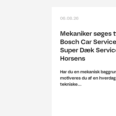
06.08.26
Mekaniker søges ti
Bosch Car Servic
Super Dæk Servic
Horsens
Har du en mekanisk baggrun
motiveres du af en hverda
tekniske...