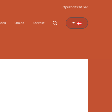
Opret dit CV her
oces
Om os
Kontakt