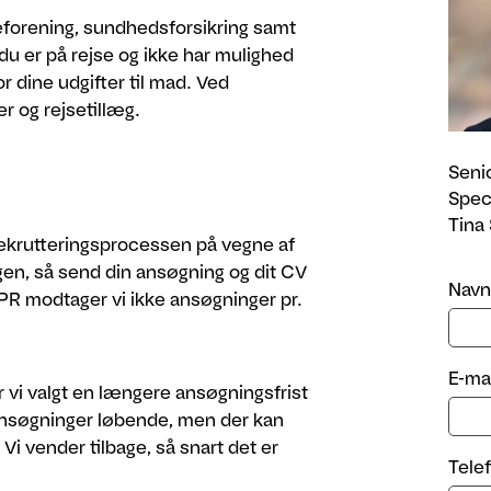
leforening, sundhedsforsikring samt
 du er på rejse og ikke har mulighed
r dine udgifter til mad. Ved
 og rejsetillæg.
Seni
Speci
Tina
ekrutteringsprocessen på vegne af
ingen, så send din ansøgning og dit CV
Navn
DPR modtager vi ikke ansøgninger pr.
E-mai
vi valgt en længere ansøgningsfrist
ansøgninger løbende, men der kan
i vender tilbage, så snart det er
Tele