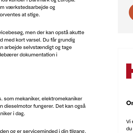
lem værkstedsarbejde og
forventes at stige.
vicebesøg, men der kan opstå akutte
d med kort varsel. Du får grundig
an arbejde selvstændigt og tage
ndebærer dokumentation i
s. som mekaniker, elektromekaniker
O
 en dieselmotor fungerer. Det kan også
iker i dag.
Vi
du
en og er serviceminded i din tilgang.