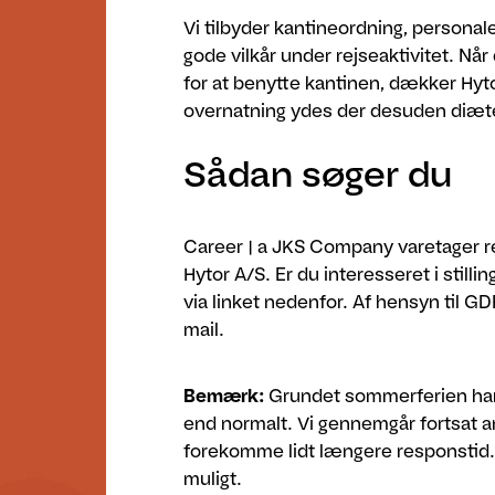
Vi tilbyder kantineordning, persona
gode vilkår under rejseaktivitet. Når
for at benytte kantinen, dækker Hyto
overnatning ydes der desuden diæter
Sådan søger du
Career | a JKS Company varetager r
Hytor A/S. Er du interesseret i still
via linket nedenfor. Af hensyn til G
mail.
Bemærk:
Grundet sommerferien har 
end normalt. Vi gennemgår fortsat 
forekomme lidt længere responstid. V
muligt.